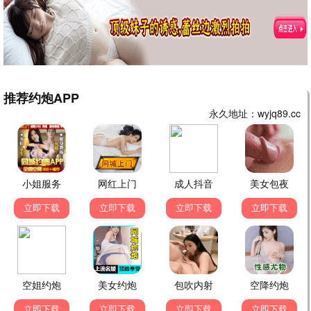
1999记忆·2025
光影艺术，1999呈现
1999观看
8.6分