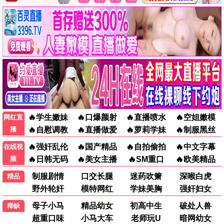
1999记忆·2025
编辑严选，必看佳作
1999观看
10.8分