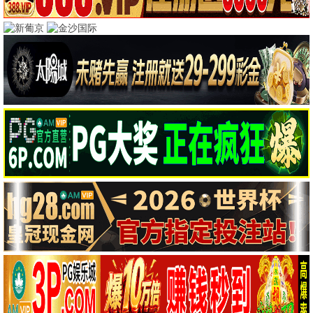
🏆 1999巨制
更多1999影视
大制作，1999标杆
1999初心·2025