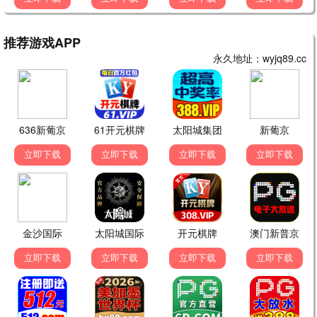
1999初心·2025
编辑严选，必看佳作
1999观看
9.8分
🔥 热播1999
更多1999影视