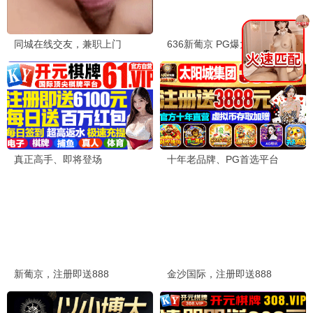
1999年华·2025
光影艺术，1999呈现
1999观看
7.8分