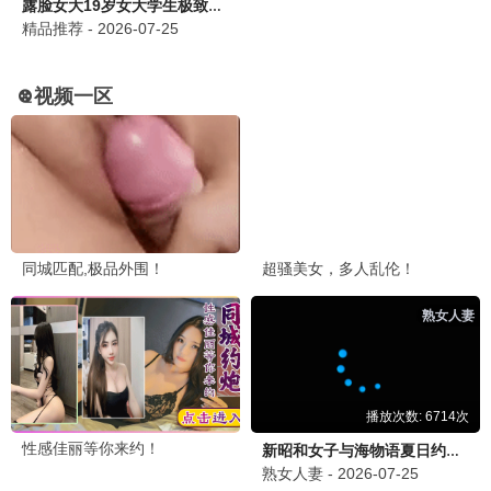
1999初心·2025
大制作，1999标杆
1999观看
9.8分