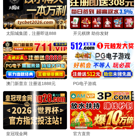
1999之恋·2025
珍藏资源，1999大全
1999观看
8.3分